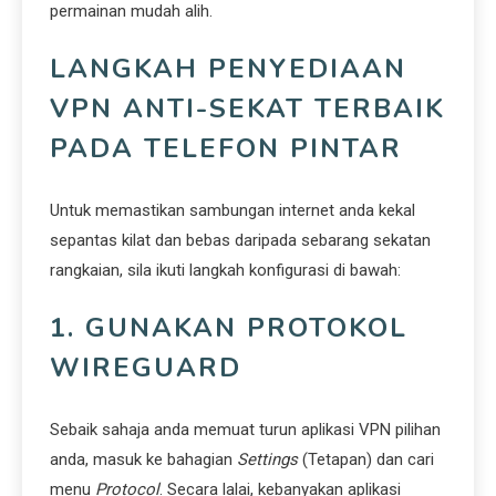
permainan mudah alih.
LANGKAH PENYEDIAAN
VPN ANTI-SEKAT TERBAIK
PADA TELEFON PINTAR
Untuk memastikan sambungan internet anda kekal
sepantas kilat dan bebas daripada sebarang sekatan
rangkaian, sila ikuti langkah konfigurasi di bawah:
1. GUNAKAN PROTOKOL
WIREGUARD
Sebaik sahaja anda memuat turun aplikasi VPN pilihan
anda, masuk ke bahagian
Settings
(Tetapan) dan cari
menu
Protocol
. Secara lalai, kebanyakan aplikasi