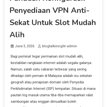
Penyediaan VPN Anti-
Sekat Untuk Slot Mudah
Alih
June 3, 2026
blogtalkinsight-admin
Bagi peminat tegar permainan slot mudah alih,
kestabilan rangkaian internet adalah segala-galanya.
Namun, salah satu cabaran terbesar yang sering
dihadapi oleh pemain di Malaysia adalah isu sekatan
geografi atau penapisan domain oleh Penyedia
Perkhidmatan Internet (ISP) tempatan. Situasi di mana
pautan log masuk utama tiba-tiba memaparkan ralat
sambungan atau enggan dimuatkan boleh