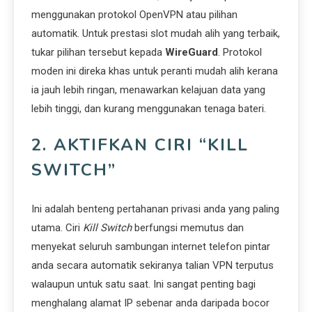
menggunakan protokol OpenVPN atau pilihan
automatik. Untuk prestasi slot mudah alih yang terbaik,
tukar pilihan tersebut kepada
WireGuard
. Protokol
moden ini direka khas untuk peranti mudah alih kerana
ia jauh lebih ringan, menawarkan kelajuan data yang
lebih tinggi, dan kurang menggunakan tenaga bateri.
2. AKTIFKAN CIRI “KILL
SWITCH”
Ini adalah benteng pertahanan privasi anda yang paling
utama. Ciri
Kill Switch
berfungsi memutus dan
menyekat seluruh sambungan internet telefon pintar
anda secara automatik sekiranya talian VPN terputus
walaupun untuk satu saat. Ini sangat penting bagi
menghalang alamat IP sebenar anda daripada bocor