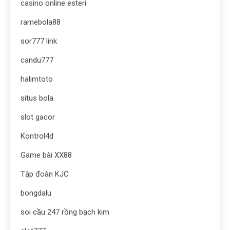
casino online esteri
ramebola88
sor777 link
candu777
halimtoto
situs bola
slot gacor
Kontrol4d
Game bài XX88
Tập đoàn KJC
bongdalu
soi cầu 247 rồng bạch kim