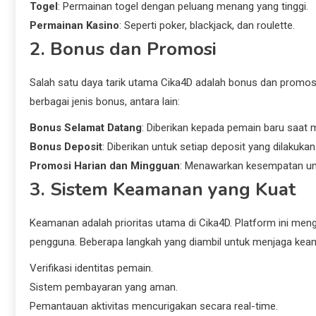
Togel
: Permainan togel dengan peluang menang yang tinggi.
Permainan Kasino
: Seperti poker, blackjack, dan roulette.
2. Bonus dan Promosi
Salah satu daya tarik utama Cika4D adalah bonus dan promos
berbagai jenis bonus, antara lain:
Bonus Selamat Datang
: Diberikan kepada pemain baru saat 
Bonus Deposit
: Diberikan untuk setiap deposit yang dilakuka
Promosi Harian dan Mingguan
: Menawarkan kesempatan un
3. Sistem Keamanan yang Kuat
Keamanan adalah prioritas utama di Cika4D. Platform ini meng
pengguna. Beberapa langkah yang diambil untuk menjaga ke
Verifikasi identitas pemain.
Sistem pembayaran yang aman.
Pemantauan aktivitas mencurigakan secara real-time.