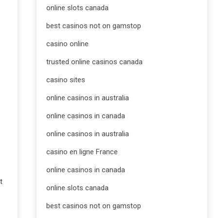
online slots canada
best casinos not on gamstop
casino online
trusted online casinos canada
casino sites
online casinos in australia
online casinos in canada
online casinos in australia
casino en ligne France
online casinos in canada
t
online slots canada
best casinos not on gamstop