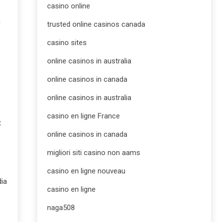
casino online
m
trusted online casinos canada
casino sites
online casinos in australia
online casinos in canada
online casinos in australia
casino en ligne France
t
online casinos in canada
migliori siti casino non aams
casino en ligne nouveau
dia
casino en ligne
naga508