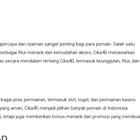
dipercaya dan nyaman sangat penting bagi para pemain. Salah satu
 berbagai fitur menarik dan kemudahan akses, Cika4D menawarkan
as secara mendalam tentang Cika4D, termasuk keunggulan, fitur, dan
bagai jenis permainan, termasuk slot, togel, dan permainan kasino
ang aman, Cika4D menjadi pilihan banyak pemain di Indonesia.
an, tetapi juga memberikan bonus menarik dan promosi yang membua
4D