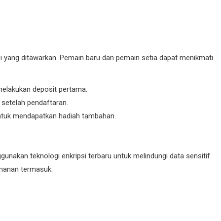
i yang ditawarkan. Pemain baru dan pemain setia dapat menikmati
melakukan deposit pertama.
n setelah pendaftaran.
tuk mendapatkan hadiah tambahan.
gunakan teknologi enkripsi terbaru untuk melindungi data sensitif
amanan termasuk: