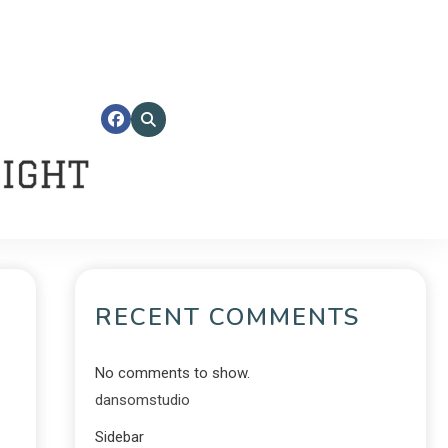
RECENT COMMENTS
No comments to show.
dansomstudio
Sidebar