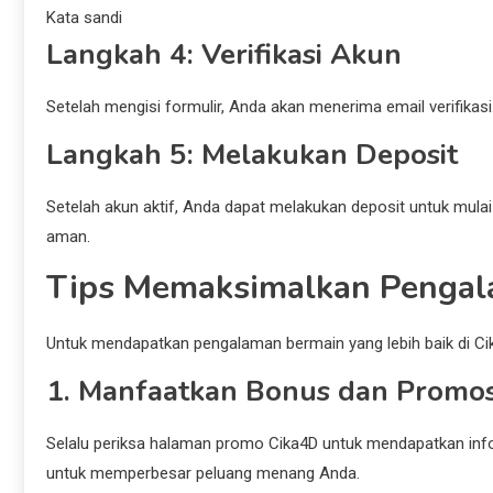
Kata sandi
Langkah 4: Verifikasi Akun
Setelah mengisi formulir, Anda akan menerima email verifikasi
Langkah 5: Melakukan Deposit
Setelah akun aktif, Anda dapat melakukan deposit untuk mul
aman.
Tips Memaksimalkan Pengal
Untuk mendapatkan pengalaman bermain yang lebih baik di Cika
1. Manfaatkan Bonus dan Promos
Selalu periksa halaman promo Cika4D untuk mendapatkan info
untuk memperbesar peluang menang Anda.