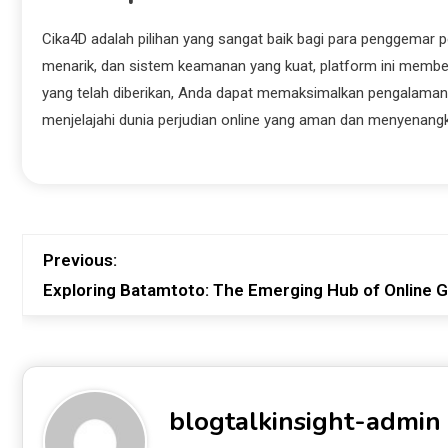
Cika4D adalah pilihan yang sangat baik bagi para penggemar 
menarik, dan sistem keamanan yang kuat, platform ini memb
yang telah diberikan, Anda dapat memaksimalkan pengalaman
menjelajahi dunia perjudian online yang aman dan menyenangk
Previous:
Exploring Batamtoto: The Emerging Hub of Online G
blogtalkinsight-admin