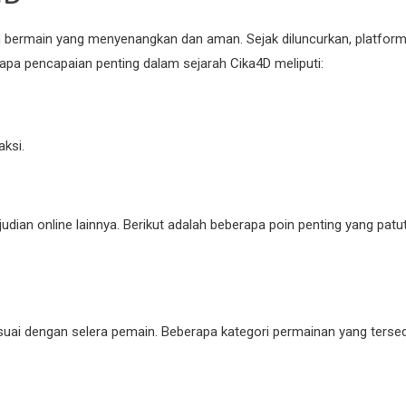
n bermain yang menyenangkan dan aman. Sejak diluncurkan, platfor
apa pencapaian penting dalam sejarah Cika4D meliputi:
ksi.
dian online lainnya. Berikut adalah beberapa poin penting yang patu
suai dengan selera pemain. Beberapa kategori permainan yang terse