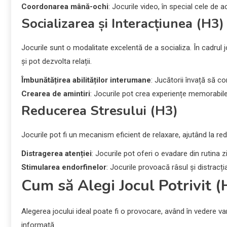
Coordonarea mână-ochi
: Jocurile video, în special cele de a
Socializarea și Interacțiunea (H3)
Jocurile sunt o modalitate excelentă de a socializa. În cadrul j
și pot dezvolta relații.
Îmbunătățirea abilităților interumane
: Jucătorii învață să c
Crearea de amintiri
: Jocurile pot crea experiențe memorabile 
Reducerea Stresului (H3)
Jocurile pot fi un mecanism eficient de relaxare, ajutând la red
Distragerea atenției
: Jocurile pot oferi o evadare din rutina zi
Stimularea endorfinelor
: Jocurile provoacă râsul și distracția
Cum să Alegi Jocul Potrivit (
Alegerea jocului ideal poate fi o provocare, având în vedere va
informată.