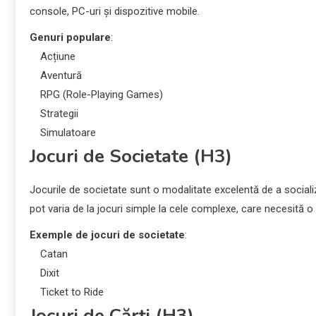
console, PC-uri și dispozitive mobile.
Genuri populare
:
Acțiune
Aventură
RPG (Role-Playing Games)
Strategii
Simulatoare
Jocuri de Societate (H3)
Jocurile de societate sunt o modalitate excelentă de a socializ
pot varia de la jocuri simple la cele complexe, care necesită o
Exemple de jocuri de societate
:
Catan
Dixit
Ticket to Ride
Jocuri de Cărți (H3)