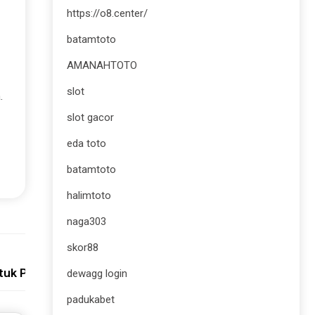
https://o8.center/
batamtoto
AMANAHTOTO
slot
.
slot gacor
eda toto
batamtoto
halimtoto
naga303
skor88
Next:
tuk Pemain Slot Online
dewagg login
padukabet