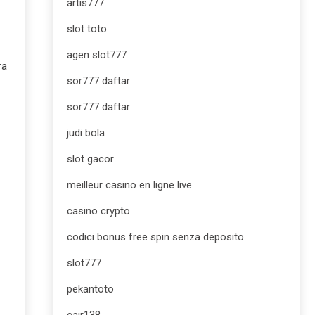
artis777
slot toto
agen slot777
ra
sor777 daftar
sor777 daftar
judi bola
slot gacor
meilleur casino en ligne live
casino crypto
codici bonus free spin senza deposito
slot777
pekantoto
cair138