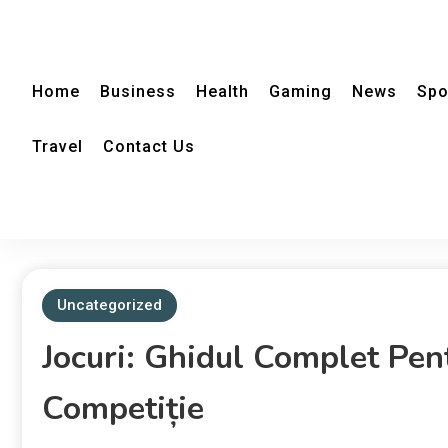
Home
Business
Health
Gaming
News
Spo
Travel
Contact Us
Uncategorized
Jocuri: Ghidul Complet Pent
Competiție