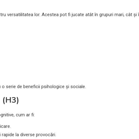
ru versatilitatea lor. Acestea pot fi jucate atât în grupuri mari, cât și 
o serie de beneficii psihologice și sociale.
e (H3)
gnitive, cum ar fi:
icare.
i rapide la diverse provocări.