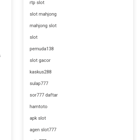
rtp slot
slot mahjong
mahjong slot
slot
pemuda138
s
slot gacor
kaskus288
sulap777
sor777 daftar
hamtoto
apk slot
agen slot777