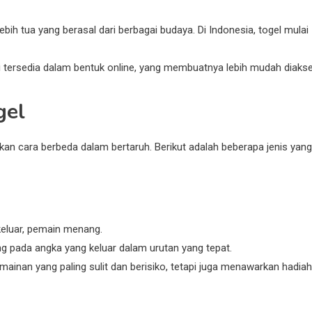
lebih tua yang berasal dari berbagai budaya. Di Indonesia, togel mulai
ni tersedia dalam bentuk online, yang membuatnya lebih mudah diaks
gel
an cara berbeda dalam bertaruh. Berikut adalah beberapa jenis yang
 keluar, pemain menang.
g pada angka yang keluar dalam urutan yang tepat.
mainan yang paling sulit dan berisiko, tetapi juga menawarkan hadiah