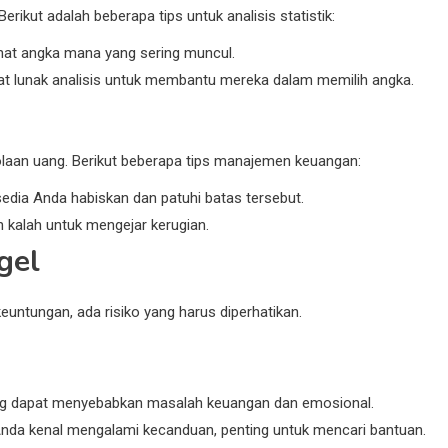
kut adalah beberapa tips untuk analisis statistik:
ihat angka mana yang sering muncul.
t lunak analisis untuk membantu mereka dalam memilih angka.
olaan uang. Berikut beberapa tips manajemen keuangan:
edia Anda habiskan dan patuhi batas tersebut.
ah kalah untuk mengejar kerugian.
gel
untungan, ada risiko yang harus diperhatikan.
ng dapat menyebabkan masalah keuangan dan emosional.
nda kenal mengalami kecanduan, penting untuk mencari bantuan.