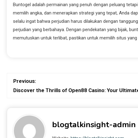
Buntogel adalah permainan yang penuh dengan peluang tetapi
memilih angka, dan menerapkan strategi yang tepat, Anda da
selalu ingat bahwa perjudian harus dilakukan dengan tanggung 
perjudian yang berbahaya. Dengan pendekatan yang bijak, bu
memutuskan untuk terlibat, pastikan untuk memilih situs yan
Previous:
Discover the Thrills of Open88 Casino: Your Ultima
blogtalkinsight-admin